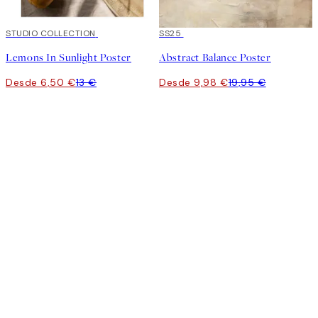
50%*
STUDIO COLLECTION
50%*
SS25
Lemons In Sunlight Poster
Abstract Balance Poster
Desde 6,50 €
13 €
Desde 9,98 €
19,95 €