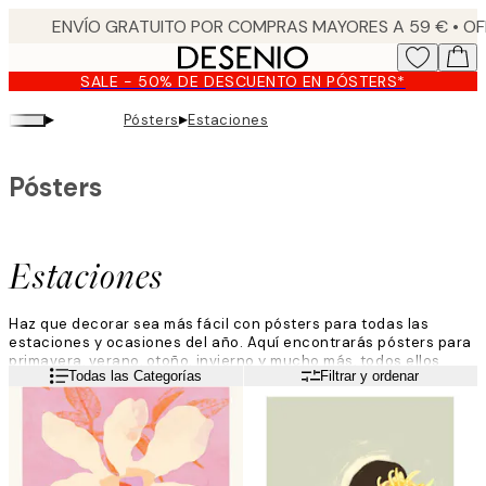
Skip
to
main
SALE - 50% DE DESCUENTO EN PÓSTERS*
content.
▸
▸
Pósters
Estaciones
Pósters
Estaciones
Haz que decorar sea más fácil con pósters para todas las
estaciones y ocasiones del año. Aquí encontrarás pósters para
primavera, verano, otoño, invierno y mucho más, todos ellos
Leer más
Todas las Categorías
Filtrar y ordenar
disponibles desde un solo lugar. Explora una amplia gama de
fotografías, ilustraciones y pósters de texto para cada estación
y habitación de tu hogar.