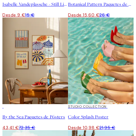
Isabelle Vandeplassche - Still Life with Fish Poster
Botanical Pattern Paquetes de Pósters
Desde 9 €
15 €
Desde 15,60 €
26 €
-40%
50%*
STUDIO COLLECTION
By the Sea Paquetes de Pósters
Color Splash Poster
43,41 €
72,35 €
Desde 10,98 €
21,95 €