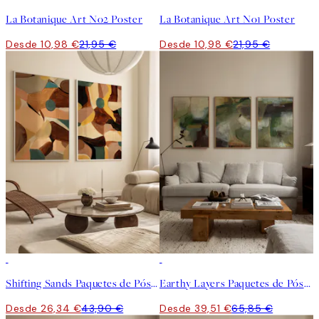
La Botanique Art No2 Poster
La Botanique Art No1 Poster
Desde 10,98 €
21,95 €
Desde 10,98 €
21,95 €
-40%
-40%
Shifting Sands Paquetes de Pósters
Earthy Layers Paquetes de Pósters
Desde 26,34 €
43,90 €
Desde 39,51 €
65,85 €