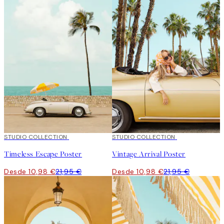
50%*
STUDIO COLLECTION
50%*
STUDIO COLLECTION
Timeless Escape Poster
Vintage Arrival Poster
Desde 10,98 €
21,95 €
Desde 10,98 €
21,95 €