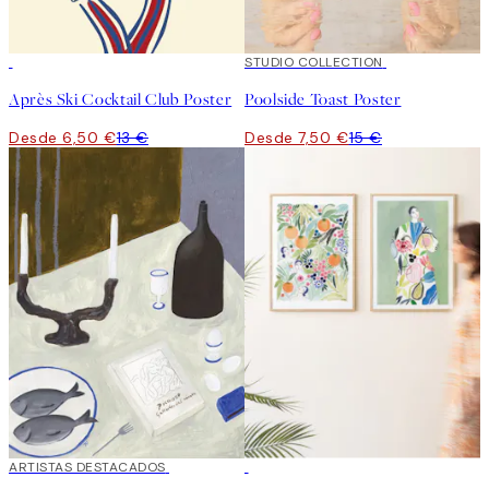
50%*
50%*
STUDIO COLLECTION
Après Ski Cocktail Club Poster
Poolside Toast Poster
Desde 6,50 €
13 €
Desde 7,50 €
15 €
40%*
ARTISTAS DESTACADOS
-40%