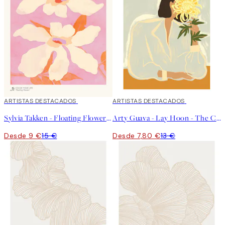
40%*
ARTISTAS DESTACADOS
40%*
ARTISTAS DESTACADOS
Sylvia Takken - Floating Flowers Poster
Arty Guava - Lay Hoon - The Chrysanthemum Poster
Desde 9 €
15 €
Desde 7,80 €
13 €