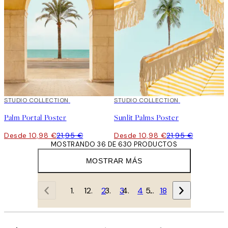
50%*
STUDIO COLLECTION
50%*
STUDIO COLLECTION
Palm Portal Poster
Sunlit Palms Poster
Desde 10,98 €
21,95 €
Desde 10,98 €
21,95 €
MOSTRANDO 36 DE 630 PRODUCTOS
MOSTRAR MÁS
1
2
3
4
…
18