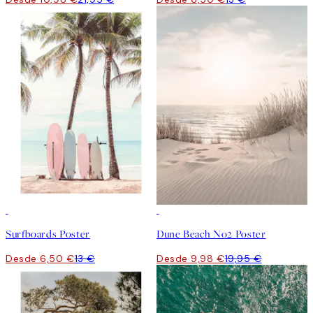
50%*
50%*
Surfboards Poster
Dune Beach No2 Poster
Desde 6,50 €
13 €
Desde 9,98 €
19,95 €