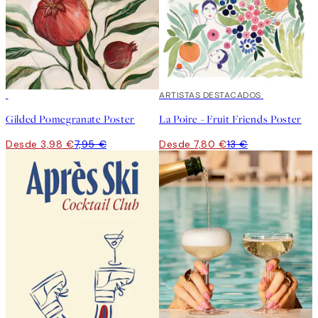
50%*
40%*
ARTISTAS DESTACADOS
Gilded Pomegranate Poster
La Poire - Fruit Friends Poster
Desde 3,98 €
7,95 €
Desde 7,80 €
13 €