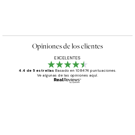
Opiniones de los clientes
EXCELENTES
4.4 de 5 estrellas
Basado en 108474 puntuaciones.
Ve algunas de las opiniones aquí.
Comprador verificado
Opiniones
de
He comprado más de una vez en
los
Desenio, ha ido siempre muy bien!
clientes
9 jun