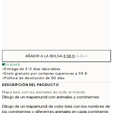
16,2
50x70 cm
32,
24,5
70x100 cm
Frame
options
AÑADIR A LA BOLSA
-
9,98 €
19,95 €
En stock
Entrega de 3-5 días laborables
Envío gratuito por compras superiores a 59 €
Política de devolución de 90 días
DESCRIPCIÓN DEL PRODUCTO
Mapa beis con los animales de todo el mundo
Dibujo de un mapamundi con animales y continentes
Dibujo de un mapamundi de color beis con los nombres de
los continentes y diferentes animales en cada continente.