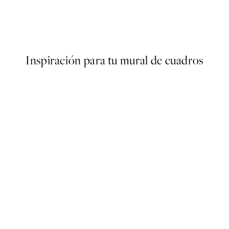
er
Crooked Crocodile Poster
Desde 6,50 €
13 €
Inspiración para tu mural de cuadros