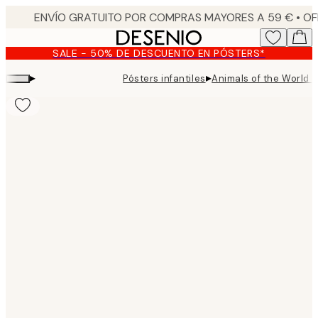
Skip
to
main
SALE - 50% DE DESCUENTO EN PÓSTERS*
content.
▸
▸
Pósters infantiles
Animals of the World 
Product
images