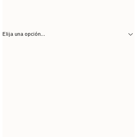
Elija una opción...
9,
30x40 cm
19,