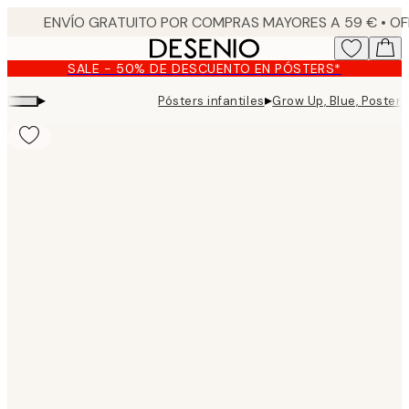
Skip
to
main
SALE - 50% DE DESCUENTO EN PÓSTERS*
content.
▸
▸
Pósters infantiles
Grow Up, Blue, Poster
Product
images