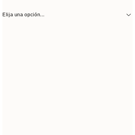
Elija una opción...
30x40 cm
19,9
Frame