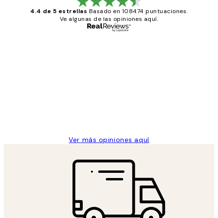
4.4 de 5 estrellas
Basado en 108474 puntuaciones.
Ve algunas de las opiniones aquí.
Comprador verificado
Opiniones
de
He comprado más de una vez en
los
Desenio, ha ido siempre muy bien!
clientes
9 jun
Concepció C
Ver más opiniones aquí