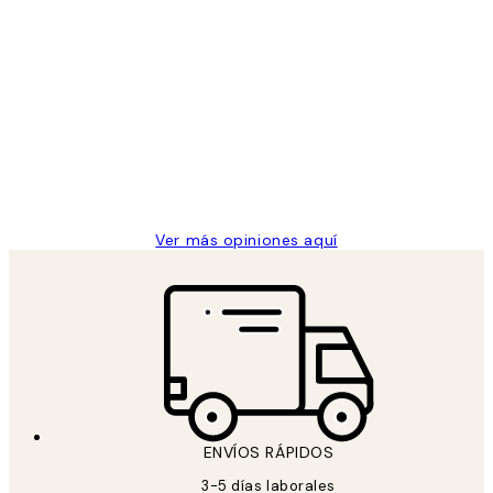
Comprador verificado
Opiniones
de
He comprado más de una vez en
los
Desenio, ha ido siempre muy bien!
clientes
9 jun
Concepció C
Ver más opiniones aquí
ENVÍOS RÁPIDOS
3-5 días laborales