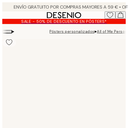
Skip
to
main
SALE - 50% DE DESCUENTO EN PÓSTERS*
content.
▸
▸
Pósters personalizados
All of Me Person
Product
images