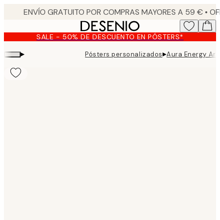
Skip
to
main
SALE - 50% DE DESCUENTO EN PÓSTERS*
content.
▸
▸
Pósters personalizados
Aura Energy Ari
Product
images