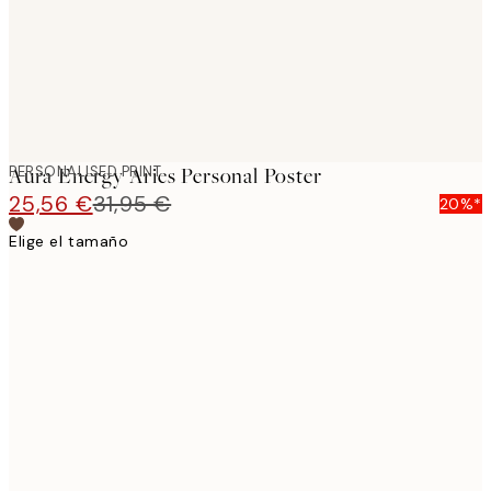
PERSONALISED PRINT
Aura Energy Aries Personal Poster
25,56 €
31,95 €
20%*
Elige el tamaño