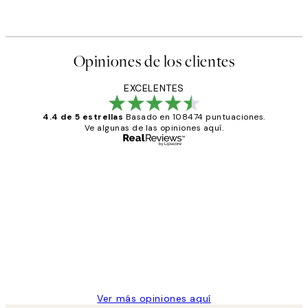
Opiniones de los clientes
EXCELENTES
4.4 de 5 estrellas
Basado en 108474 puntuaciones.
Ve algunas de las opiniones aquí.
Comprador verificado
Opiniones
de
He comprado más de una vez en
los
Desenio, ha ido siempre muy bien!
clientes
9 jun
Concepció C
Ver más opiniones aquí