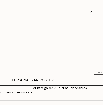
PERSONALIZAR POSTER
25,56 €
31,95 €
Entrega de 3-5 días laborables
ompras superiores a
33,56 €
41,95 €