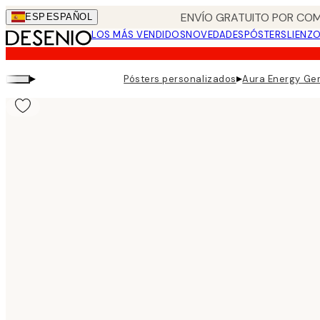
Skip
ENVÍO GRATUITO POR COM
ESP
ESPAÑOL
to
LOS MÁS VENDIDOS
NOVEDADES
PÓSTERS
LIENZ
main
content.
▸
▸
Pósters personalizados
Aura Energy Gem