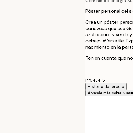
Géminis de energía Au
Póster personal del s
Crea un póster person
conozcas que sea Gémi
azul oscuro y verde y
debajo: «Versatile, Exp
nacimiento en la parte
Ten en cuenta que no
PP0434-5
Historia del precio
Aprende más sobre nuestr