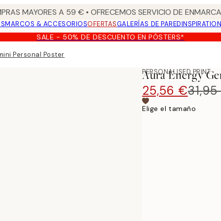
PRAS MAYORES A 59 € • OFRECEMOS SERVICIO DE ENMARCA
OS
MARCOS & ACCESORIOS
OFERTAS
GALERÍAS DE PARED
INSPIRATIO
SALE - 50% DE DESCUENTO EN PÓSTERS*
ini Personal Poster
PERSONALISED PRINT
Aura Energy Gem
25,56 €
31,95
Elige el tamaño