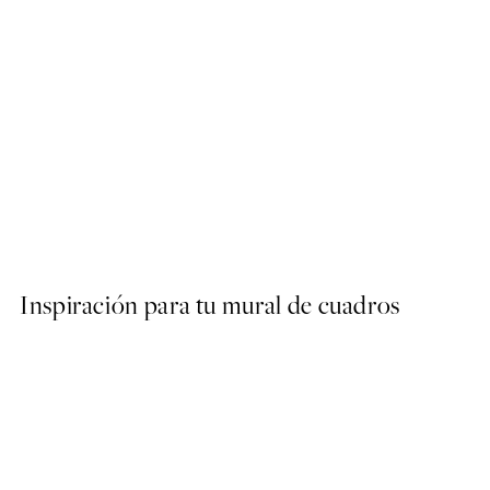
50%*
Abstract Green Shapes No2
Desde 6,50 €
13 €
Inspiración para tu mural de cuadros