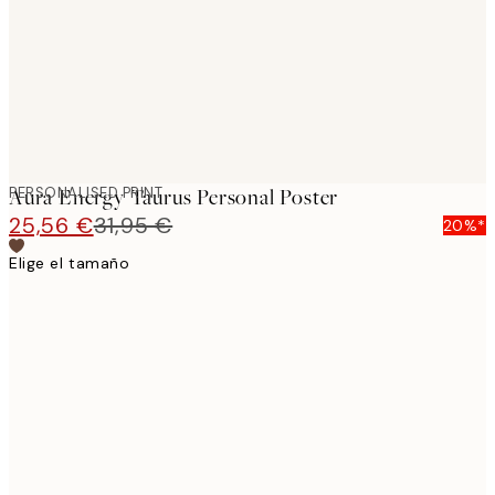
images
PERSONALISED PRINT
Aura Energy Taurus Personal Poster
25,56 €
31,95 €
20%*
Elige el tamaño