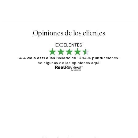
Opiniones de los clientes
EXCELENTES
4.4 de 5 estrellas
Basado en 108474 puntuaciones.
Ve algunas de las opiniones aquí.
Comprador verificado
Opiniones
de
He comprado más de una vez en
los
Desenio, ha ido siempre muy bien!
clientes
9 jun
Concepció C