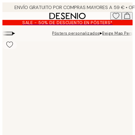
Skip
to
main
SALE - 50% DE DESCUENTO EN PÓSTERS*
content.
▸
▸
Pósters personalizados
Beige Map Perso
Product
images