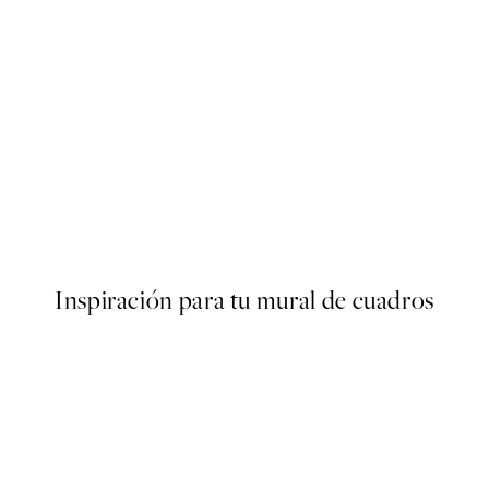
40%*
ARTISTAS DESTACADOS
r
Katrin Schuller - Amore Post
Desde 13,17 €
21,95 €
Inspiración para tu mural de cuadros