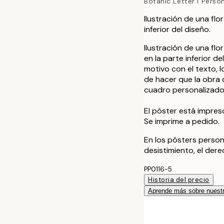
Botanic Letter I Perso
Ilustración de una flo
inferior del diseño.
Ilustración de una flo
en la parte inferior d
motivo con el texto, 
de hacer que la obra 
cuadro personalizado
El póster está impres
Se imprime a pedido.
En los pósters person
desistimiento, el der
PP0116-5
Historia del precio
Aprende más sobre nuestr