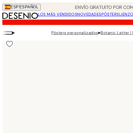
Skip
ENVÍO GRATUITO POR COM
ESP
ESPAÑOL
to
LOS MÁS VENDIDOS
NOVEDADES
PÓSTERS
LIENZ
main
content.
▸
▸
Pósters personalizados
Botanic Letter I