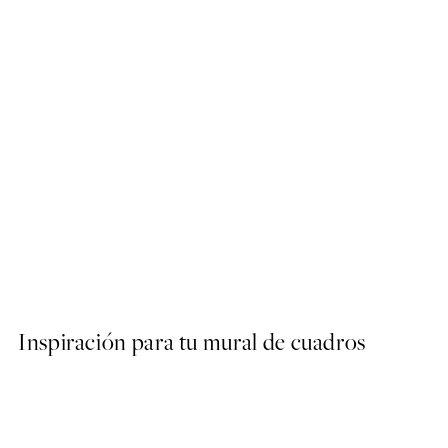
50%*
Traces of Light No2 Poster
Desde 7,50 €
15 €
Inspiración para tu mural de cuadros