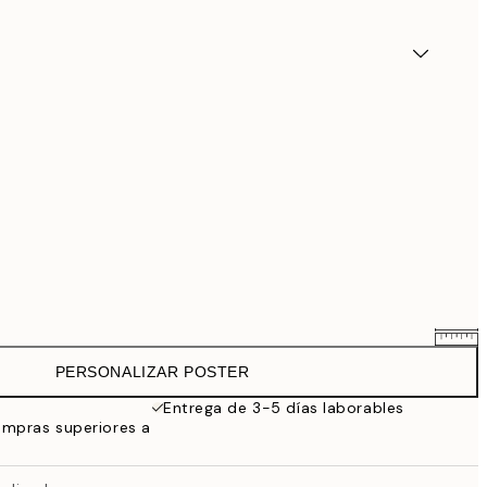
PERSONALIZAR POSTER
25,56 €
31,95 €
Entrega de 3-5 días laborables
ompras superiores a
33,56 €
41,95 €