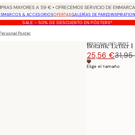
PRAS MAYORES A 59 € • OFRECEMOS SERVICIO DE ENMARCA
OS
MARCOS & ACCESORIOS
OFERTAS
GALERÍAS DE PARED
INSPIRATIO
SALE - 50% DE DESCUENTO EN PÓSTERS*
 Personal Poster
PERSONALISED PRINT
Botanic Letter I
25,56 €
31,95
Elige el tamaño