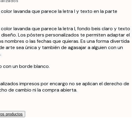
nalizados
r color lavanda que parece la letra I y texto en la parte
r color lavanda que parece la letra I, fondo beis claro y texto
el diseño. Los pósters personalizados te permiten adaptar el
los nombres o las fechas que quieras. Es una forma divertida
de arte sea única y también de agasajar a alguien con un
.
o con un borde blanco.
alizados impresos por encargo no se aplican el derecho de
echo de cambio ni la compra abierta.
os productos