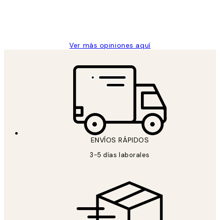
clientes
9 jun
Concepció C
Ver más opiniones aquí
ENVÍOS RÁPIDOS
3-5 días laborales