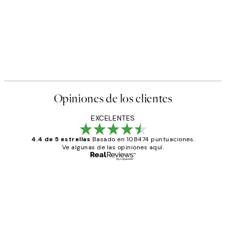
Opiniones de los clientes
EXCELENTES
4.4 de 5 estrellas
Basado en 108474 puntuaciones.
Ve algunas de las opiniones aquí.
Comprador verificado
Opiniones
de
He comprado más de una vez en
los
Desenio, ha ido siempre muy bien!