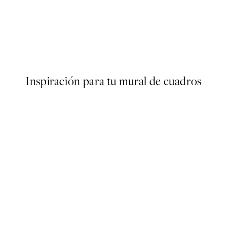
50%*
Tree House No2 Poster
Desde 6,50 €
13 €
Inspiración para tu mural de cuadros