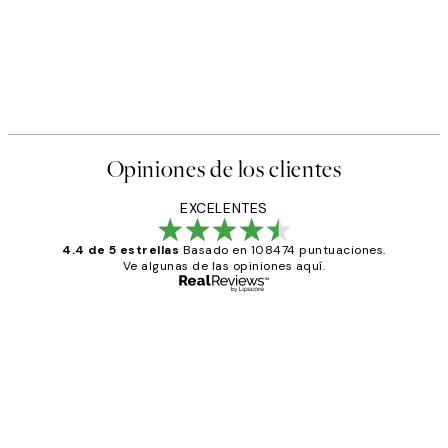
Opiniones de los clientes
EXCELENTES
4.4 de 5 estrellas
Basado en 108474 puntuaciones.
Ve algunas de las opiniones aquí.
Comprador verificado
Opiniones
de
He comprado más de una vez en
los
Desenio, ha ido siempre muy bien!
clientes