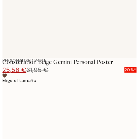
images
PERSONALISED PRINT
Constellation Beige Gemini Personal Poster
25,56 €
31,95 €
20%*
Elige el tamaño