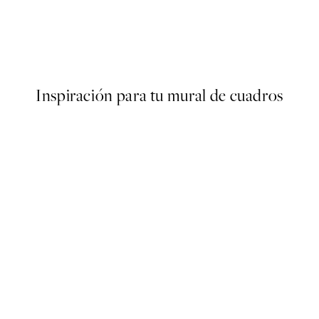
50%*
ter
Traces of Light No2 Poster
Desde 7,50 €
15 €
Inspiración para tu mural de cuadros