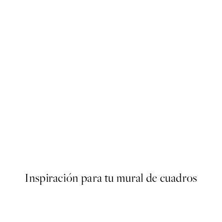
-40%
Photo
Trace of Light Paquetes de Pó
€
Desde 15,60 €
26 €
Inspiración para tu mural de cuadros