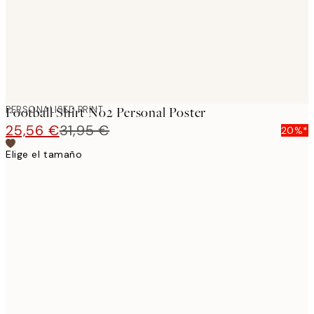
PERSONALISED PRINT
Football Shirt No2 Personal Poster
25,56 €
31,95 €
20%*
Elige el tamaño