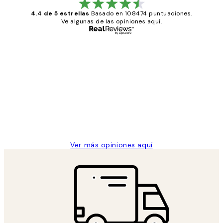
4.4 de 5 estrellas
Basado en 108474 puntuaciones.
Ve algunas de las opiniones aquí.
Comprador verificado
Opiniones
de
He comprado más de una vez en
los
Desenio, ha ido siempre muy bien!
clientes
9 jun
Concepció C
Ver más opiniones aquí