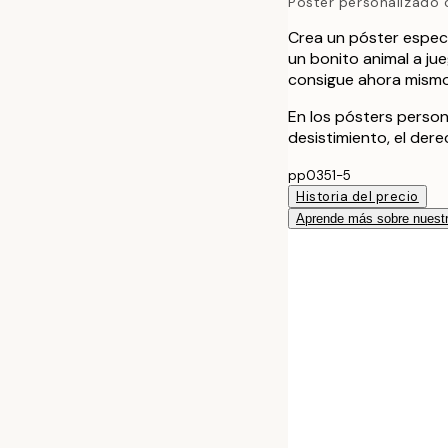
Póster personalizado c
Crea un póster especi
un bonito animal a jue
consigue ahora mismo
En los pósters person
desistimiento, el der
pp0351-5
Historia del precio
Aprende más sobre nuestr