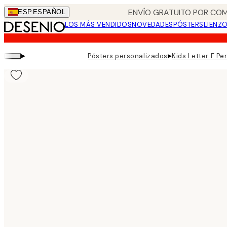
Skip
ENVÍO GRATUITO POR COM
ESP
ESPAÑOL
to
LOS MÁS VENDIDOS
NOVEDADES
PÓSTERS
LIENZ
main
content.
▸
▸
Pósters personalizados
Kids Letter F Pe