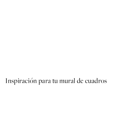
50%*
Traces of Light No2 Poster
Desde 7,50 €
15 €
Inspiración para tu mural de cuadros