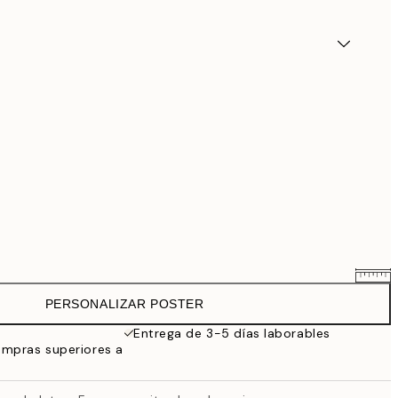
PERSONALIZAR POSTER
25,56 €
31,95 €
Entrega de 3-5 días laborables
ompras superiores a
33,56 €
41,95 €