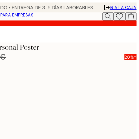
DO • ENTREGA DE 3-5 DÍAS LABORABLES
IR A LA CAJA
N
PARA EMPRESAS
rsonal Poster
 €
20%*