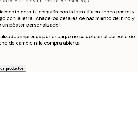
on la letra «F» y un zorrito de color rojo
almente para tu chiquitín con la letra «F» en tonos pastel y
go con la letra. ¡Añade los detalles de nacimiento del niño y
 un póster personalizado!
alizados impresos por encargo no se aplican el derecho de
echo de cambio ni la compra abierta.
os productos