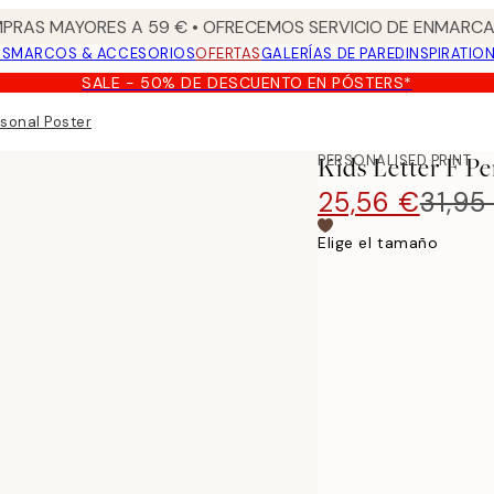
PRAS MAYORES A 59 € • OFRECEMOS SERVICIO DE ENMARCA
OS
MARCOS & ACCESORIOS
OFERTAS
GALERÍAS DE PARED
INSPIRATIO
SALE - 50% DE DESCUENTO EN PÓSTERS*
rsonal Poster
PERSONALISED PRINT
Kids Letter F Pe
25,56 €
31,95
Elige el tamaño