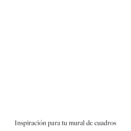
50%*
s Poster
Olive Branches in Vase Poster
Desde 6,50 €
13 €
Inspiración para tu mural de cuadros