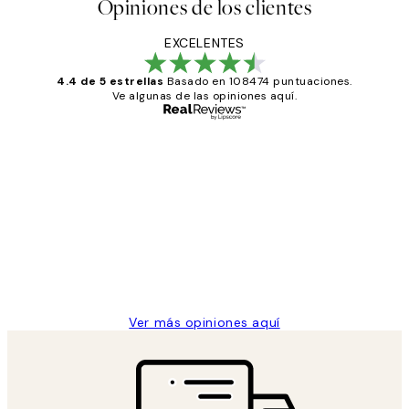
Opiniones de los clientes
EXCELENTES
4.4 de 5 estrellas
Basado en 108474 puntuaciones.
Ve algunas de las opiniones aquí.
Comprador verificado
Opiniones
de
He comprado más de una vez en
los
Desenio, ha ido siempre muy bien!
clientes
9 jun
Concepció C
Ver más opiniones aquí