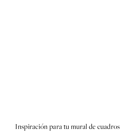
50%*
s Poster
Olive Branches in Vase Poster
Desde 6,50 €
13 €
Inspiración para tu mural de cuadros