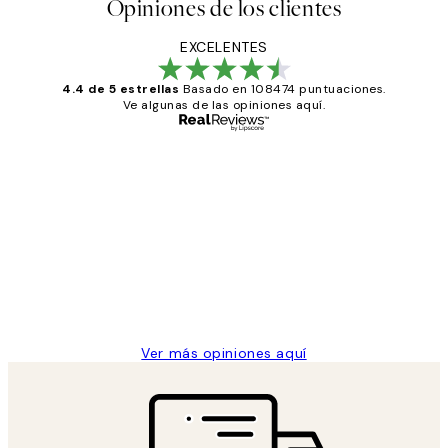
Opiniones de los clientes
EXCELENTES
4.4 de 5 estrellas
Basado en 108474 puntuaciones.
Ve algunas de las opiniones aquí.
Comprador verificado
Opiniones
de
He comprado más de una vez en
los
Desenio, ha ido siempre muy bien!
clientes
9 jun
Concepció C
Ver más opiniones aquí