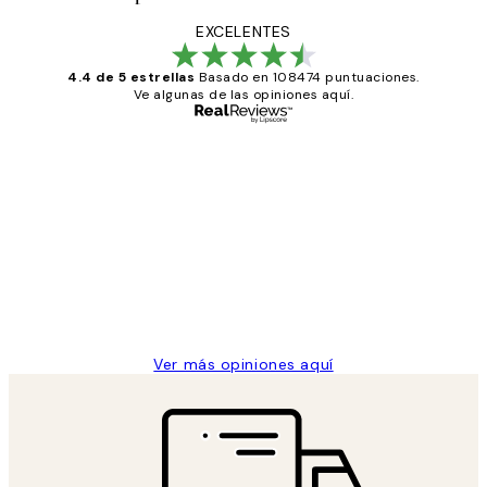
EXCELENTES
4.4 de 5 estrellas
Basado en 108474 puntuaciones.
Ve algunas de las opiniones aquí.
Comprador verificado
Opiniones
de
He comprado más de una vez en
los
Desenio, ha ido siempre muy bien!
clientes
9 jun
Concepció C
Ver más opiniones aquí