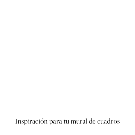
50%*
s Poster
Abstract Green Shapes No2 
Desde 6,50 €
13 €
Inspiración para tu mural de cuadros