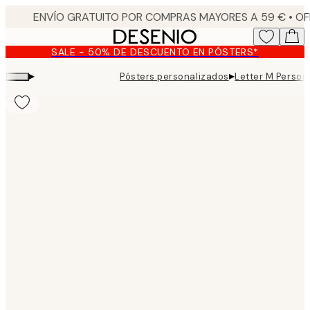
Skip
to
main
SALE - 50% DE DESCUENTO EN PÓSTERS*
content.
▸
▸
Pósters personalizados
Letter M Person
Product
images