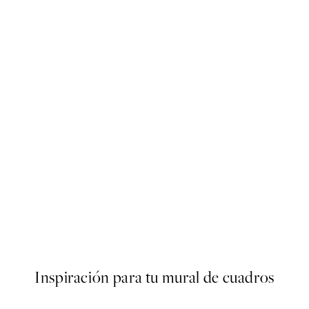
50%*
s Poster
Abstract Green Shapes No2 
Desde 6,50 €
13 €
Inspiración para tu mural de cuadros