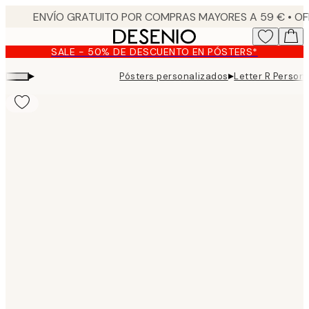
Skip
to
main
SALE - 50% DE DESCUENTO EN PÓSTERS*
content.
▸
▸
Pósters personalizados
Letter R Persona
Product
images