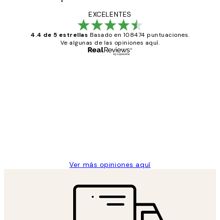
EXCELENTES
4.4 de 5 estrellas
Basado en 108474 puntuaciones.
Ve algunas de las opiniones aquí.
Comprador verificado
Opiniones
de
He comprado más de una vez en
los
Desenio, ha ido siempre muy bien!
clientes
9 jun
Concepció C
Ver más opiniones aquí