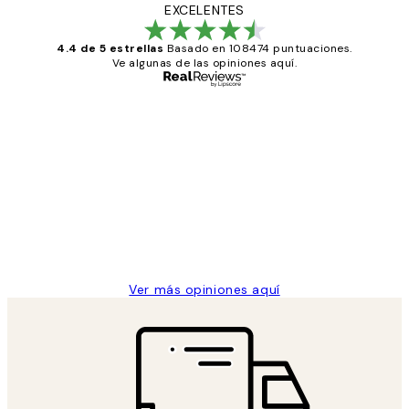
EXCELENTES
4.4 de 5 estrellas
Basado en 108474 puntuaciones.
Ve algunas de las opiniones aquí.
Comprador verificado
Opiniones
de
He comprado más de una vez en
los
Desenio, ha ido siempre muy bien!
clientes
9 jun
Concepció C
Ver más opiniones aquí