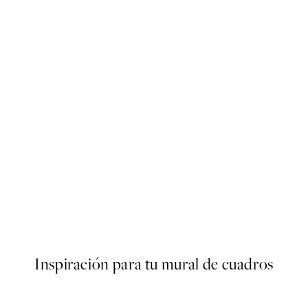
50%*
s Poster
Abstract Green Shapes No2 
Desde 6,50 €
13 €
Inspiración para tu mural de cuadros