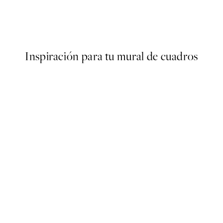
Sol Bloom Poster
Desde 3,98 €
7,95 €
Inspiración para tu mural de cuadros