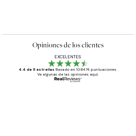
Opiniones de los clientes
EXCELENTES
4.4 de 5 estrellas
Basado en 108474 puntuaciones.
Ve algunas de las opiniones aquí.
Comprador verificado
Opiniones
de
He comprado más de una vez en
los
Desenio, ha ido siempre muy bien!
clientes
9 jun
Concepció C