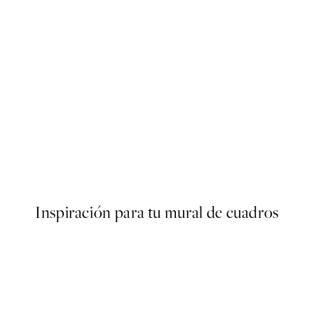
50%*
s Poster
Olive Branches in Vase Poster
Desde 6,50 €
13 €
Inspiración para tu mural de cuadros