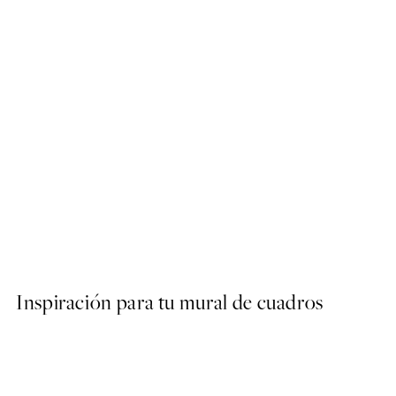
50%*
Abstract Green Shapes No2
Desde 6,50 €
13 €
Inspiración para tu mural de cuadros