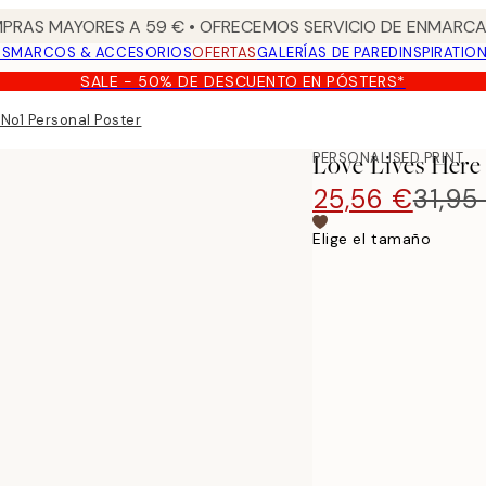
PRAS MAYORES A 59 € • OFRECEMOS SERVICIO DE ENMARCA
OS
MARCOS & ACCESORIOS
OFERTAS
GALERÍAS DE PARED
INSPIRATIO
SALE - 50% DE DESCUENTO EN PÓSTERS*
 No1 Personal Poster
PERSONALISED PRINT
Love Lives Here
25,56 €
31,95
Elige el tamaño