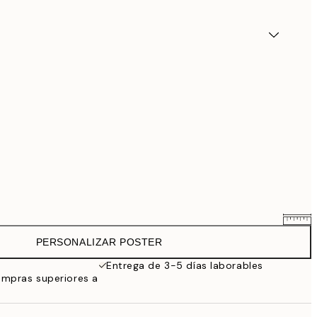
PERSONALIZAR POSTER
25,56 €
31,95 €
Entrega de 3-5 días laborables
ompras superiores a
33,56 €
41,95 €