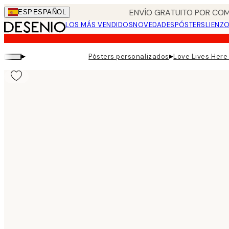
Skip
ENVÍO GRATUITO POR COM
ESP
ESPAÑOL
to
LOS MÁS VENDIDOS
NOVEDADES
PÓSTERS
LIENZ
main
content.
▸
▸
Pósters personalizados
Love Lives Here