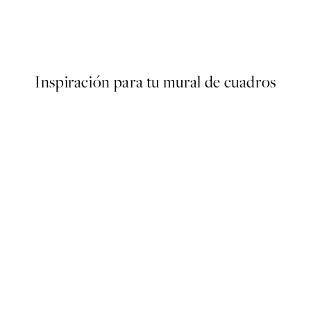
ter
Traces of Light No2 Poster
Desde 7,50 €
15 €
Inspiración para tu mural de cuadros