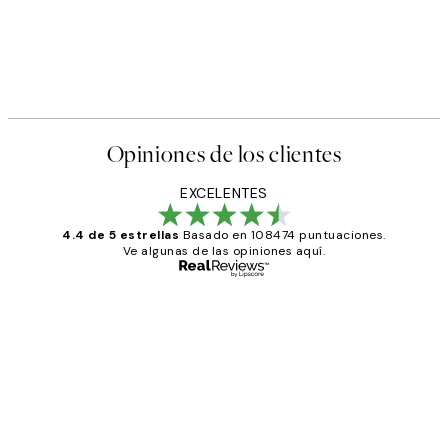
Opiniones de los clientes
EXCELENTES
4.4 de 5 estrellas
Basado en 108474 puntuaciones.
Ve algunas de las opiniones aquí.
Comprador verificado
Opiniones
de
He comprado más de una vez en
los
Desenio, ha ido siempre muy bien!
clientes
9 jun