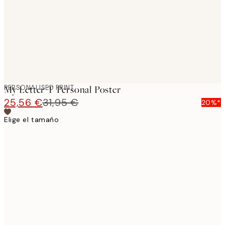
images
PERSONALISED PRINT
My Letter T Personal Poster
25,56 €
31,95 €
20%*
Elige el tamaño