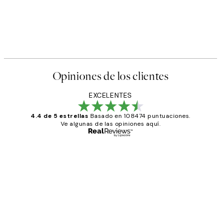
Opiniones de los clientes
EXCELENTES
4.4 de 5 estrellas
Basado en 108474 puntuaciones.
Ve algunas de las opiniones aquí.
Comprador verificado
Opiniones
de
He comprado más de una vez en
los
Desenio, ha ido siempre muy bien!
clientes
9 jun