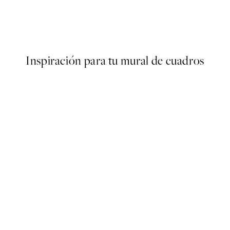
Poster
Abstract Green Shapes No2 
Desde 6,50 €
13 €
Inspiración para tu mural de cuadros