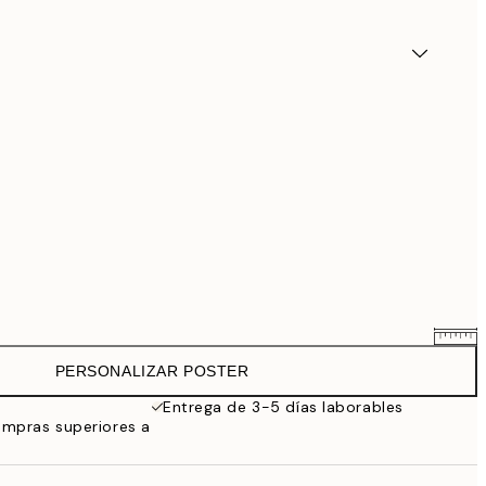
PERSONALIZAR POSTER
25,56 €
31,95 €
Entrega de 3-5 días laborables
ompras superiores a
33,56 €
41,95 €