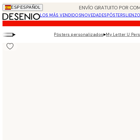
Skip
ENVÍO GRATUITO POR COM
ESP
ESPAÑOL
to
LOS MÁS VENDIDOS
NOVEDADES
PÓSTERS
LIENZ
main
content.
▸
▸
Pósters personalizados
My Letter U Per