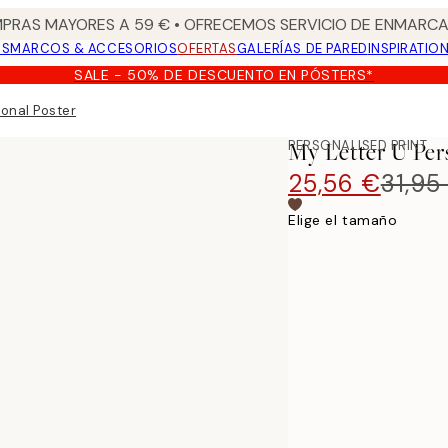
PRAS MAYORES A 59 € • OFRECEMOS SERVICIO DE ENMARCA
OS
MARCOS & ACCESORIOS
OFERTAS
GALERÍAS DE PARED
INSPIRATIO
SALE - 50% DE DESCUENTO EN PÓSTERS*
sonal Poster
PERSONALISED PRINT
My Letter U Per
25,56 €
31,95
Elige el tamaño