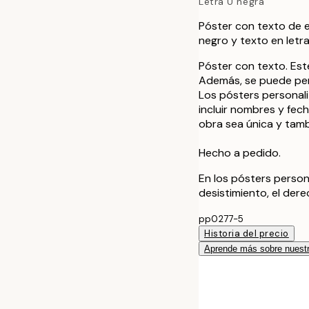
Letra U negra
Póster con texto de es
negro y texto en let
Póster con texto. Este
Además, se puede perso
Los pósters personal
incluir nombres y fec
obra sea única y tamb
Hecho a pedido.
En los pósters person
desistimiento, el der
pp0277-5
Historia del precio
Aprende más sobre nuestr