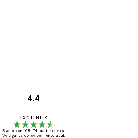
4.4
Opiniones
de
He comprado más
EXCELENTES
los
Basado en 108474 puntuaciones.
clientes
Ve algunas de las opiniones aquí.