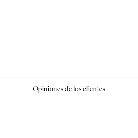
50%*
Abstract Green Shapes No2
Desde 6,50 €
13 €
Opiniones de los clientes
 de una vez en Desenio, ha ido siempre muy bien!