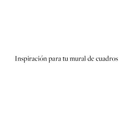
50%*
s Poster
Olive Branches in Vase Poster
Desde 6,50 €
13 €
Inspiración para tu mural de cuadros