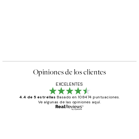
Opiniones de los clientes
EXCELENTES
4.4 de 5 estrellas
Basado en 108474 puntuaciones.
Ve algunas de las opiniones aquí.
Comprador verificado
Opiniones
de
He comprado más de una vez en