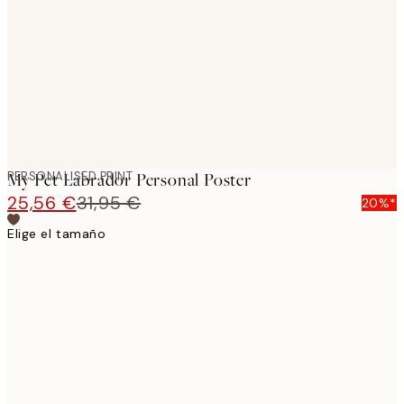
images
PERSONALISED PRINT
My Pet Labrador Personal Poster
25,56 €
31,95 €
20%*
Elige el tamaño