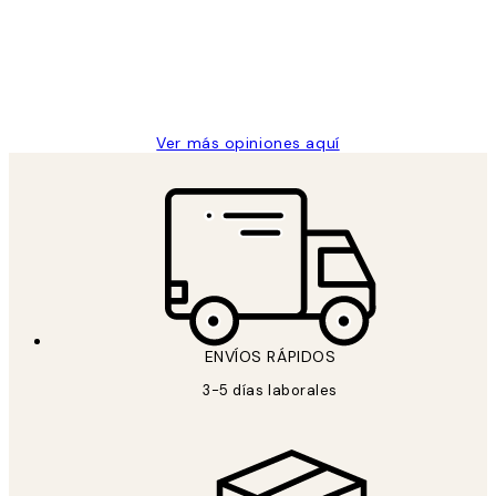
los
Desenio, ha ido siempre muy bien!
clientes
9 jun
Concepció C
Ver más opiniones aquí
ENVÍOS RÁPIDOS
3-5 días laborales