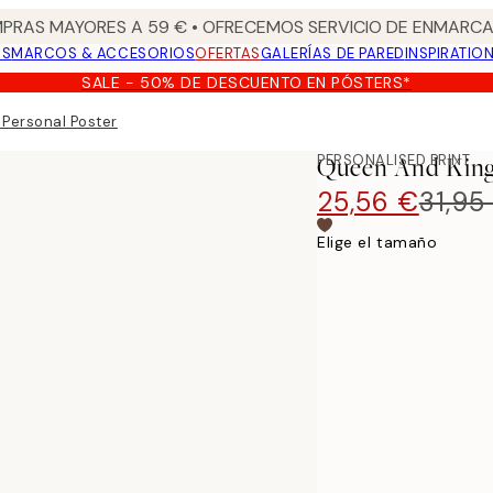
PRAS MAYORES A 59 € • OFRECEMOS SERVICIO DE ENMARCA
OS
MARCOS & ACCESORIOS
OFERTAS
GALERÍAS DE PARED
INSPIRATIO
SALE - 50% DE DESCUENTO EN PÓSTERS*
Personal Poster
PERSONALISED PRINT
Queen And King
25,56 €
31,95
Elige el tamaño