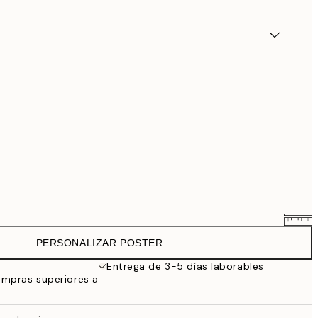
PERSONALIZAR POSTER
25,56 €
31,95 €
Entrega de 3-5 días laborables
ompras superiores a
33,56 €
41,95 €