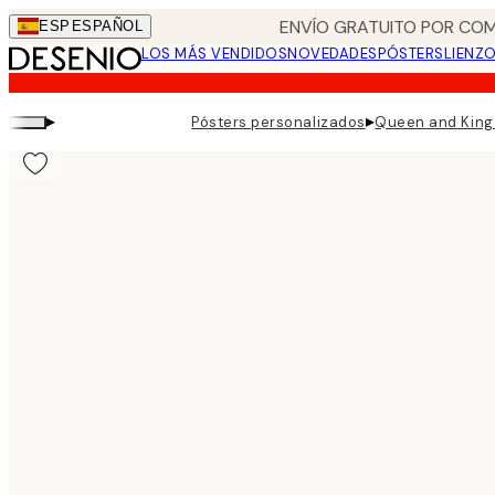
Skip
ENVÍO GRATUITO POR COM
ESP
ESPAÑOL
to
LOS MÁS VENDIDOS
NOVEDADES
PÓSTERS
LIENZ
main
content.
▸
▸
Pósters personalizados
Queen and King 