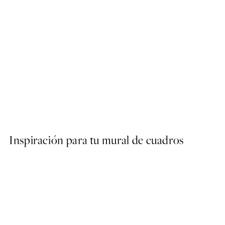
50%*
Abstract Green Shapes No2
Desde 6,50 €
13 €
Inspiración para tu mural de cuadros