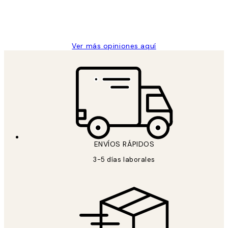
clientes
9 jun
Concepció C
Ver más opiniones aquí
ENVÍOS RÁPIDOS
3-5 días laborales