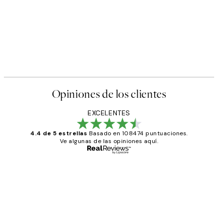
Opiniones de los clientes
EXCELENTES
4.4 de 5 estrellas
Basado en 108474 puntuaciones.
Ve algunas de las opiniones aquí.
Comprador verificado
Opiniones
de
He comprado más de una vez en
los
Desenio, ha ido siempre muy bien!