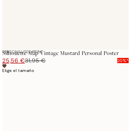
PERSONALISED PRINT
Silhouette Map Vintage Mustard Personal Poster
25,56 €
31,95 €
20%*
Elige el tamaño