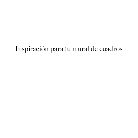
50%*
 No1 Poster
Boris Draschoff / Kubistika - 
Desde 6,50 €
13 €
Inspiración para tu mural de cuadros