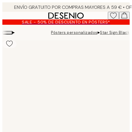
Skip
to
main
SALE - 50% DE DESCUENTO EN PÓSTERS*
content.
▸
▸
Pósters personalizados
Star Sign Black 
Product
images