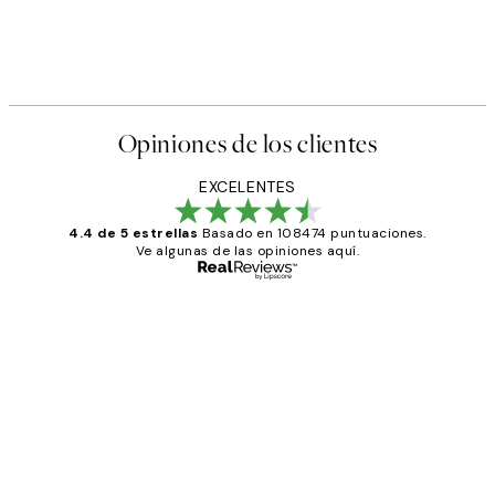
Opiniones de los clientes
EXCELENTES
4.4 de 5 estrellas
Basado en 108474 puntuaciones.
Ve algunas de las opiniones aquí.
Comprador verificado
Opiniones
de
He comprado más de una vez en
los
Desenio, ha ido siempre muy bien!
clientes
9 jun
Concepció C