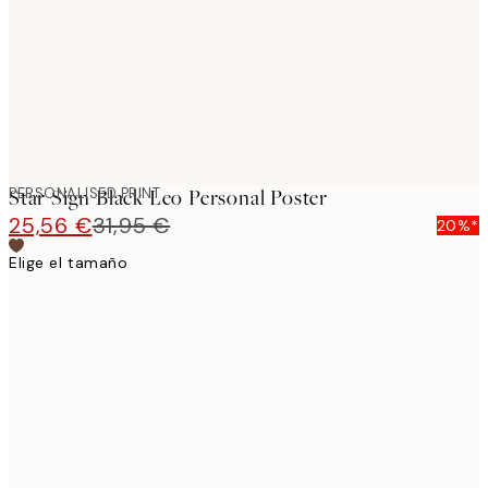
PERSONALISED PRINT
Star Sign Black Leo Personal Poster
25,56 €
31,95 €
20%*
Elige el tamaño