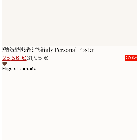
PERSONALISED PRINT
Street Name Family Personal Poster
25,56 €
31,95 €
20%*
Elige el tamaño