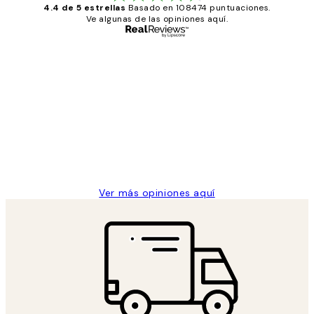
4.4 de 5 estrellas
Basado en 108474 puntuaciones.
Ve algunas de las opiniones aquí.
Comprador verificado
Opiniones
de
He comprado más de una vez en
los
Desenio, ha ido siempre muy bien!
clientes
9 jun
Concepció C
Ver más opiniones aquí