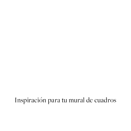
50%*
s Poster
Abstract Green Shapes No2 
Desde 6,50 €
13 €
Inspiración para tu mural de cuadros