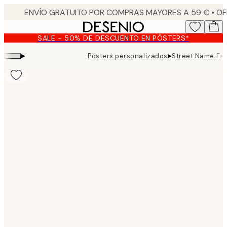
Skip
to
main
SALE - 50% DE DESCUENTO EN PÓSTERS*
content.
▸
▸
Pósters personalizados
Street Name Fam
Product
images