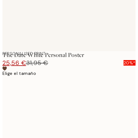
images
PERSONALISED PRINT
The Date White Personal Poster
25,56 €
31,95 €
20%*
Elige el tamaño