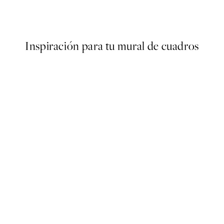
€
Desde 15,60 €
26 €
Inspiración para tu mural de cuadros