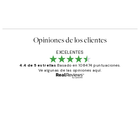
Opiniones de los clientes
EXCELENTES
4.4 de 5 estrellas
Basado en 108474 puntuaciones.
Ve algunas de las opiniones aquí.
Comprador verificado
Opiniones
de
He comprado más de una vez en
los
Desenio, ha ido siempre muy bien!
clientes
9 jun
Concepció C