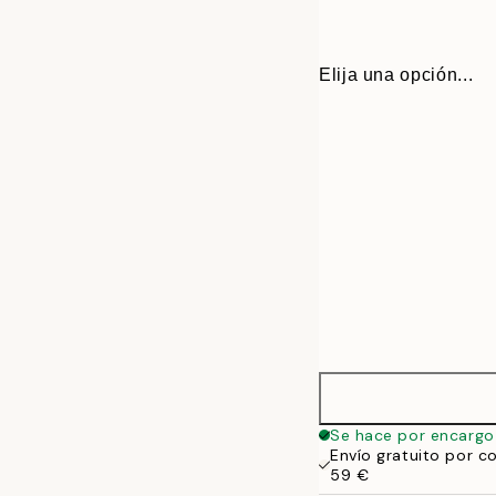
Elija una opción...
30x40 cm
Se hace por encargo
Envío gratuito por c
50x70 cm
59 €