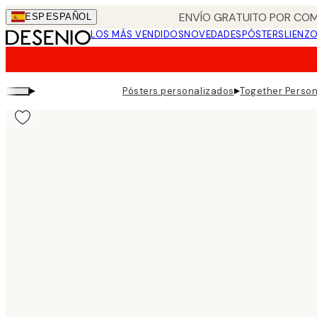
Skip
ENVÍO GRATUITO POR COM
ESP
ESPAÑOL
to
LOS MÁS VENDIDOS
NOVEDADES
PÓSTERS
LIENZ
main
content.
▸
▸
Pósters personalizados
Together Person