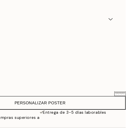
PERSONALIZAR POSTER
25,56 €
31,95 €
Entrega de 3-5 días laborables
ompras superiores a
33,56 €
41,95 €