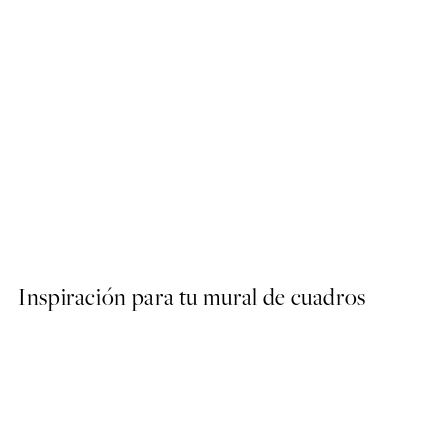
50%*
Traces of Light No2 Poster
Desde 7,50 €
15 €
Inspiración para tu mural de cuadros