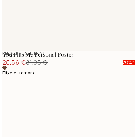
images
PERSONALISED PRINT
You Plus Me Personal Poster
25,56 €
31,95 €
20%*
Elige el tamaño