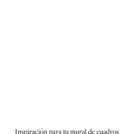
50%*
Buon Appetito Poster
Desde 3,98 €
7,95 €
Inspiración para tu mural de cuadros