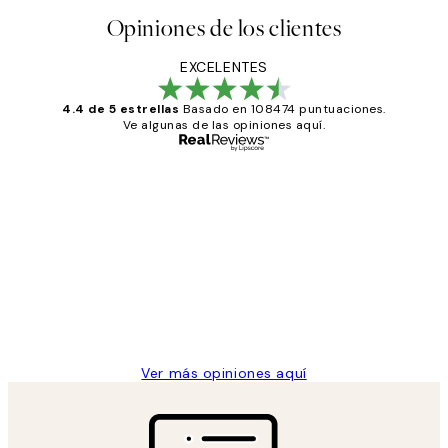
Opiniones de los clientes
EXCELENTES
4.4 de 5 estrellas
Basado en 108474 puntuaciones.
Ve algunas de las opiniones aquí.
Comprador verificado
Opiniones
de
He comprado más de una vez en
los
Desenio, ha ido siempre muy bien!
clientes
9 jun
Concepció C
Ver más opiniones aquí