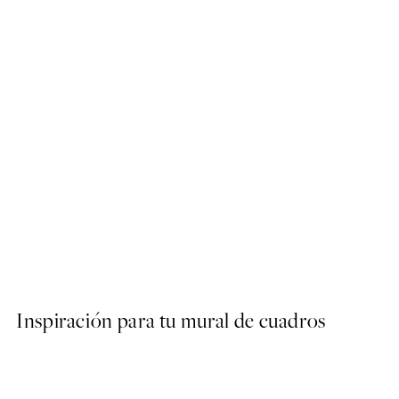
50%*
Abstract Green Shapes No2
Desde 6,50 €
13 €
Inspiración para tu mural de cuadros