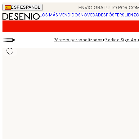
Skip
ENVÍO GRATUITO POR COM
ESP
ESPAÑOL
to
LOS MÁS VENDIDOS
NOVEDADES
PÓSTERS
LIENZ
main
content.
▸
▸
Pósters personalizados
Zodiac Sign Aqu