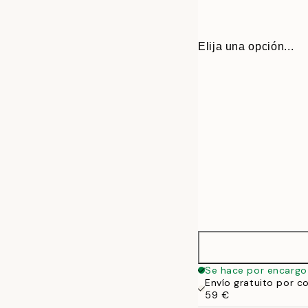
Elija una opción...
30x40 cm
Se hace por encargo
Envío gratuito por c
50x70 cm
59 €