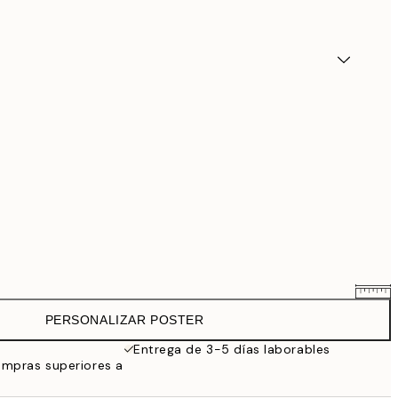
PERSONALIZAR POSTER
25,56 €
31,95 €
Entrega de 3-5 días laborables
ompras superiores a
33,56 €
41,95 €