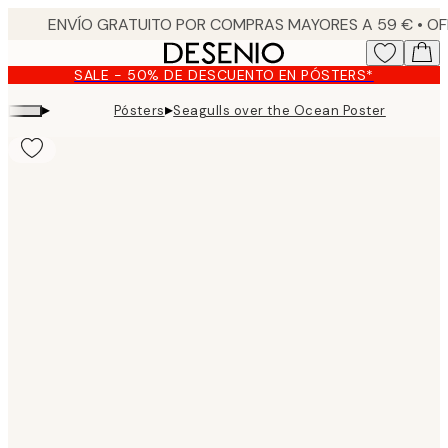
Skip
to
main
SALE - 50% DE DESCUENTO EN PÓSTERS*
content.
▸
▸
Pósters
Seagulls over the Ocean Poster
Product
images