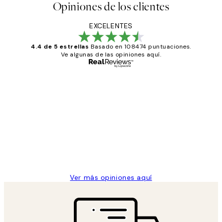
Opiniones de los clientes
EXCELENTES
4.4 de 5 estrellas
Basado en 108474 puntuaciones.
Ve algunas de las opiniones aquí.
Comprador verificado
Opiniones
de
He comprado más de una vez en
los
Desenio, ha ido siempre muy bien!
clientes
9 jun
Concepció C
Ver más opiniones aquí