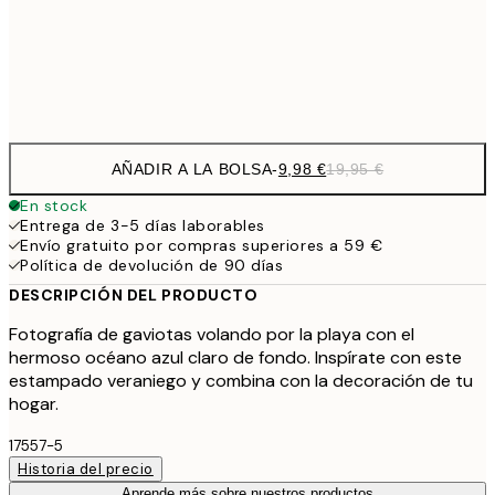
32,
Frame
options
AÑADIR A LA BOLSA
-
9,98 €
19,95 €
En stock
Entrega de 3-5 días laborables
Envío gratuito por compras superiores a 59 €
Política de devolución de 90 días
DESCRIPCIÓN DEL PRODUCTO
Fotografía de gaviotas volando por la playa con el
hermoso océano azul claro de fondo. Inspírate con este
estampado veraniego y combina con la decoración de tu
hogar.
17557-5
Historia del precio
Aprende más sobre nuestros productos