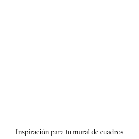
50%*
Lighthouse Beach No2 Poste
Desde 9,98 €
19,95 €
Inspiración para tu mural de cuadros