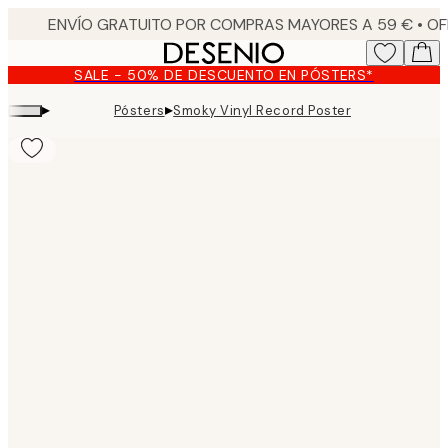
Skip
to
main
SALE - 50% DE DESCUENTO EN PÓSTERS*
content.
▸
▸
Pósters
Smoky Vinyl Record Poster
Product
images