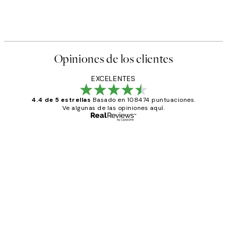
Opiniones de los clientes
EXCELENTES
4.4 de 5 estrellas
Basado en 108474 puntuaciones.
Ve algunas de las opiniones aquí.
Comprador verificado
Opiniones
de
He comprado más de una vez en
los
Desenio, ha ido siempre muy bien!
clientes
9 jun
Concepció C