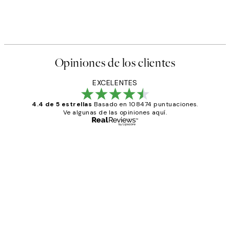
Opiniones de los clientes
EXCELENTES
4.4 de 5 estrellas
Basado en 108474 puntuaciones.
Ve algunas de las opiniones aquí.
Comprador verificado
Opiniones
de
He comprado más de una vez en
los
Desenio, ha ido siempre muy bien!
clientes
9 jun
Concepció C