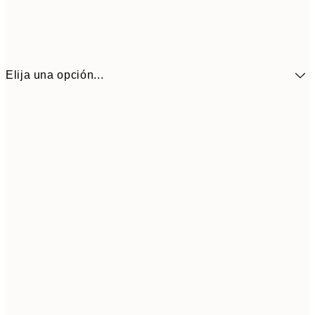
Elija una opción...
10,9
30x40 cm
21,