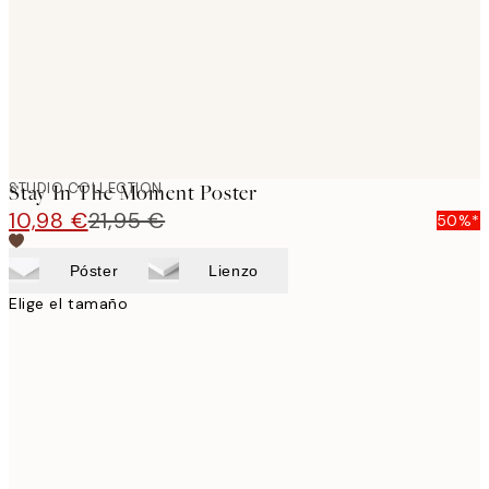
STUDIO COLLECTION
Stay In The Moment Poster
10,98 €
21,95 €
50%*
Póster
Lienzo
Elige el tamaño