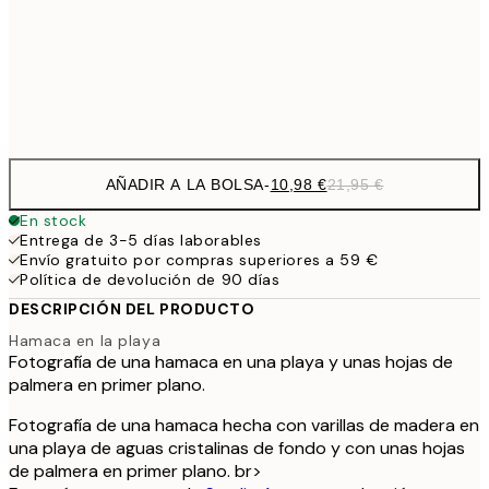
1
50x70 cm
Frame
options
AÑADIR A LA BOLSA
-
10,98 €
21,95 €
En stock
Entrega de 3-5 días laborables
Envío gratuito por compras superiores a 59 €
Política de devolución de 90 días
DESCRIPCIÓN DEL PRODUCTO
Hamaca en la playa
Fotografía de una hamaca en una playa y unas hojas de
palmera en primer plano.
Fotografía de una hamaca hecha con varillas de madera en
una playa de aguas cristalinas de fondo y con unas hojas
de palmera en primer plano. br>