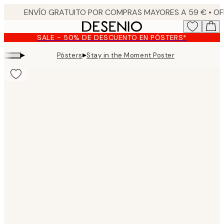
Skip
to
main
SALE - 50% DE DESCUENTO EN PÓSTERS*
content.
▸
▸
Pósters
Stay in the Moment Poster
Product
images