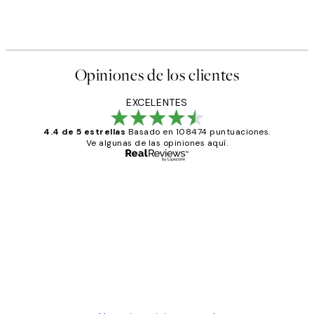
Opiniones de los clientes
EXCELENTES
4.4 de 5 estrellas
Basado en 108474 puntuaciones.
Ve algunas de las opiniones aquí.
Comprador verificado
Opiniones
de
He comprado más de una vez en
los
Desenio, ha ido siempre muy bien!
clientes
9 jun
Concepció C