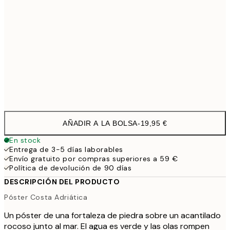
70x100 cm
4
100x150 cm
11
Frame
options
AÑADIR A LA BOLSA
-
19,95 €
En stock
Entrega de 3-5 días laborables
Envío gratuito por compras superiores a 59 €
Política de devolución de 90 días
DESCRIPCIÓN DEL PRODUCTO
Póster Costa Adriática
Un póster de una fortaleza de piedra sobre un acantilado
rocoso junto al mar. El agua es verde y las olas rompen