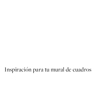
50%*
Untamed Spots Poster
Desde 9,98 €
19,95 €
Inspiración para tu mural de cuadros