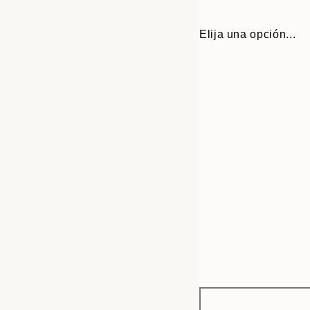
Elija una opción...
Frame
30x40 cm
options
50x70 cm