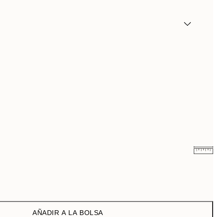
9,98 €
19,95 €
16,23 €
32,45 €
AÑADIR A LA BOLSA