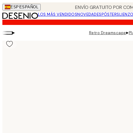
Skip
ENVÍO GRATUITO POR COM
ESP
ESPAÑOL
to
LOS MÁS VENDIDOS
NOVEDADES
PÓSTERS
LIENZ
main
content.
▸
▸
Retro Dreamscape
Pl