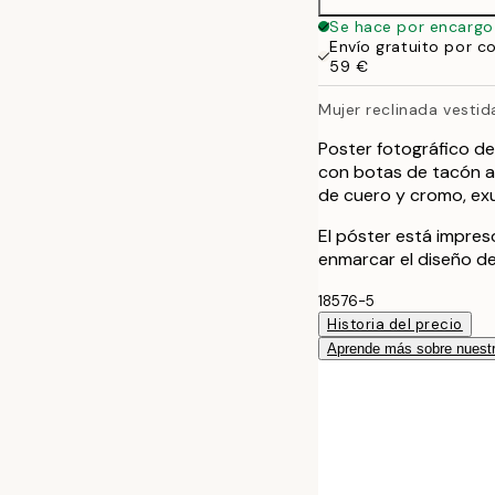
Se hace por encargo
Envío gratuito por c
59 €
Mujer reclinada vesti
Poster fotográfico d
con botas de tacón al
de cuero y cromo, exu
El póster está impre
enmarcar el diseño de
18576-5
Historia del precio
Aprende más sobre nuestr