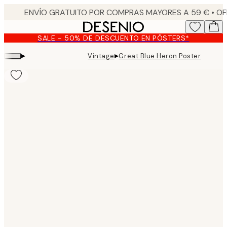
Skip
to
main
SALE - 50% DE DESCUENTO EN PÓSTERS*
content.
▸
▸
Vintage
Great Blue Heron Poster
Product
images