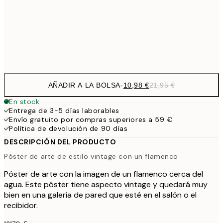
1
50x70 cm
Frame
options
AÑADIR A LA BOLSA
-
10,98 €
21,95 €
En stock
Entrega de 3-5 días laborables
Envío gratuito por compras superiores a 59 €
Política de devolución de 90 días
DESCRIPCIÓN DEL PRODUCTO
Póster de arte de estilo vintage con un flamenco
Póster de arte con la imagen de un flamenco cerca del
agua. Este póster tiene aspecto vintage y quedará muy
bien en una galería de pared que esté en el salón o el
recibidor.