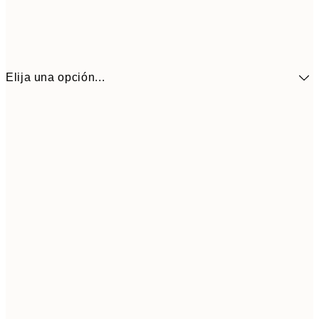
Elija una opción...
10,9
30x40 cm
21,