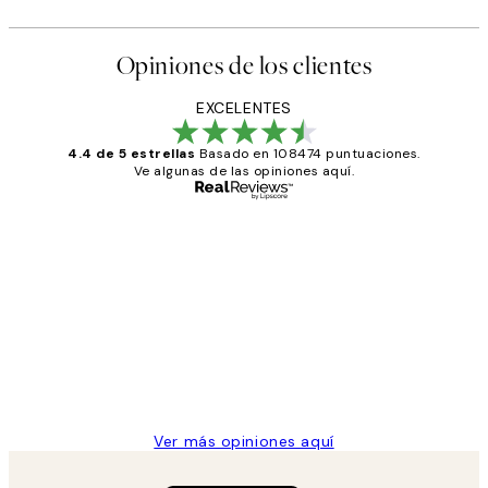
Opiniones de los clientes
EXCELENTES
4.4 de 5 estrellas
Basado en 108474 puntuaciones.
Ve algunas de las opiniones aquí.
Comprador verificado
Opiniones
de
He comprado más de una vez en
los
Desenio, ha ido siempre muy bien!
clientes
9 jun
Concepció C
Ver más opiniones aquí