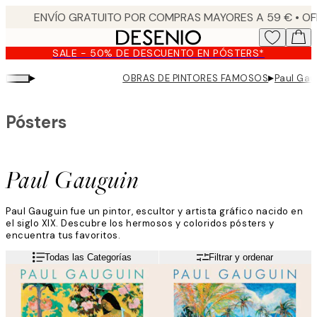
Skip
to
main
SALE - 50% DE DESCUENTO EN PÓSTERS*
content.
▸
▸
OBRAS DE PINTORES FAMOSOS
Paul Gau
Pósters
Paul Gauguin
Paul Gauguin fue un pintor, escultor y artista gráfico nacido en
el siglo XIX. Descubre los hermosos y coloridos pósters y
encuentra tus favoritos.
Todas las Categorías
Filtrar y ordenar