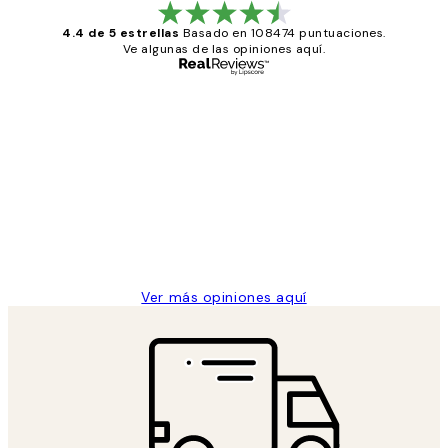
4.4 de 5 estrellas
Basado en 108474 puntuaciones.
Ve algunas de las opiniones aquí.
Comprador verificado
Opiniones
de
He comprado más de una vez en
los
Desenio, ha ido siempre muy bien!
clientes
9 jun
Concepció C
Ver más opiniones aquí