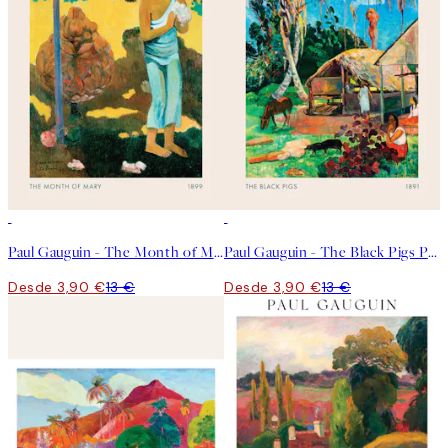
-70%
Outlet
-70%
Outlet
Paul Gauguin - The Month of Mary Poster
Paul Gauguin - The Black Pigs Poster
Desde 3,90 €
13 €
Desde 3,90 €
13 €