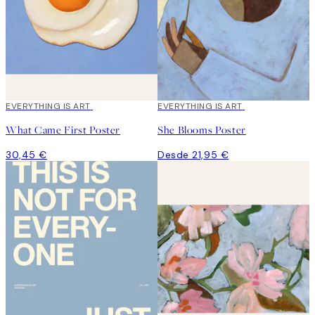
EVERYTHING IS ART
EVERYTHING IS ART
What Came First Poster
She Blooms Poster
30,45 €
Desde 21,95 €