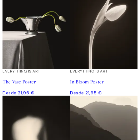
EVERYTHING IS ART
EVERYTHING IS ART
The Vase Poster
In Bloom Poster
Desde 21,95 €
Desde 21,95 €