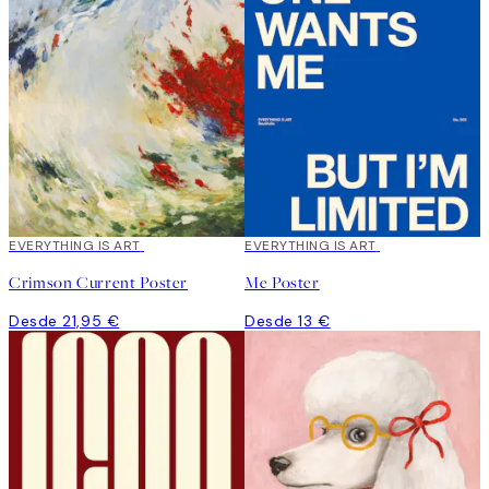
EVERYTHING IS ART
EVERYTHING IS ART
Crimson Current Poster
Me Poster
Desde 21,95 €
Desde 13 €