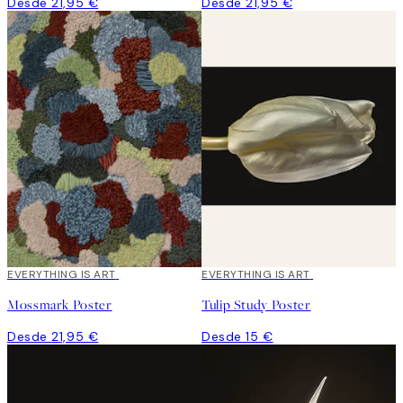
Desde 21,95 €
Desde 21,95 €
EVERYTHING IS ART
EVERYTHING IS ART
Mossmark Poster
Tulip Study Poster
Desde 21,95 €
Desde 15 €