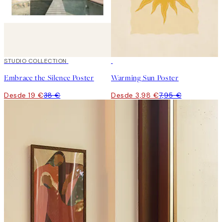
50%*
STUDIO COLLECTION
50%*
Embrace the Silence Poster
Warming Sun Poster
Desde 19 €
38 €
Desde 3,98 €
7,95 €