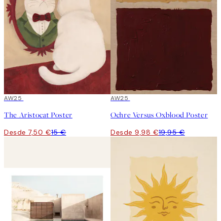
50%*
AW25
50%*
AW25
The Aristocat Poster
Ochre Versus Oxblood Poster
Desde 7,50 €
15 €
Desde 9,98 €
19,95 €