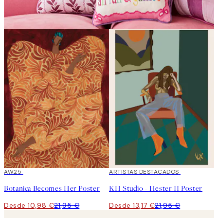
50%*
AW25
40%*
ARTISTAS DESTACADOS
Botanica Becomes Her Poster
KH Studio - Hester II Poster
Desde 10,98 €
21,95 €
Desde 13,17 €
21,95 €