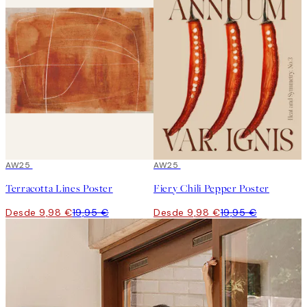
50%*
AW25
50%*
AW25
Terracotta Lines Poster
Fiery Chili Pepper Poster
Desde 9,98 €
19,95 €
Desde 9,98 €
19,95 €