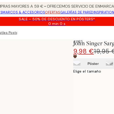
PRAS MAYORES A 59 € • OFRECEMOS SERVICIO DE ENMARCA
OS
MARCOS & ACCESORIOS
OFERTAS
GALERÍAS DE PARED
INSPIRATIO
SALE - 50% DE DESCUENTO EN PÓSTERS*
0 min
0 s
Válido
hasta:
stles Poster
2026-
08-
AW25
John Singer Sarg
09
9,98 €
19,95 
Póster
Elige el tamaño