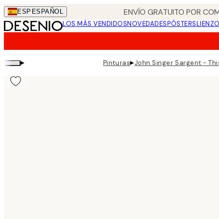
Skip
ENVÍO GRATUITO POR COM
ESP
ESPAÑOL
to
LOS MÁS VENDIDOS
NOVEDADES
PÓSTERS
LIENZ
main
content.
▸
▸
Pinturas
John Singer Sargent - Thi