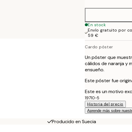
50x70 cm
70x100 cm
En stock
Envío gratuito por c
100x150 cm
59 €
Cardo póster
Un póster que muestr
cálidos de naranja y 
ensueño.
Este póster fue origi
Este es un motivo exc
19710-5
Historia del precio
Aprende más sobre nuestr
Producido en Suecia