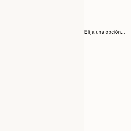
Elija una opción...
Frame
30x40 cm
options