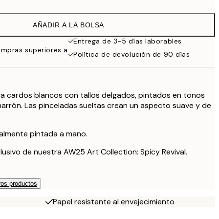
16,23 €
32,45 €
AÑADIR A LA BOLSA
24,50 €
49 €
Entrega de 3-5 días laborables
ompras superiores a
59,50 €
Política de devolución de 90 días
119 €
a cardos blancos con tallos delgados, pintados en tonos
marrón. Las pinceladas sueltas crean un aspecto suave y de
nalmente pintada a mano.
lusivo de nuestra AW25 Art Collection: Spicy Revival.
os productos
Papel resistente al envejecimiento