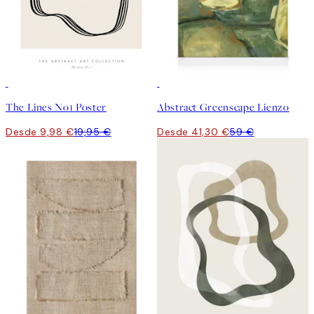
50%*
30%*
The Lines No1 Poster
Abstract Greenscape Lienzo
Desde 9,98 €
19,95 €
Desde 41,30 €
59 €