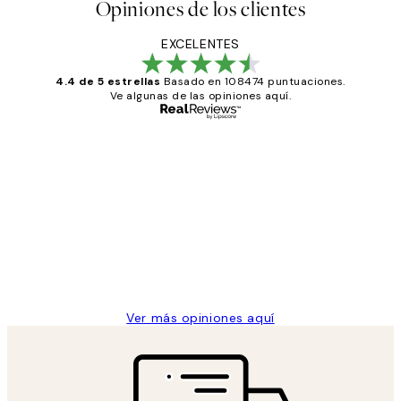
Opiniones de los clientes
EXCELENTES
4.4 de 5 estrellas
Basado en 108474 puntuaciones.
Ve algunas de las opiniones aquí.
Comprador verificado
Opiniones
de
He comprado más de una vez en
los
Desenio, ha ido siempre muy bien!
clientes
9 jun
Concepció C
Ver más opiniones aquí