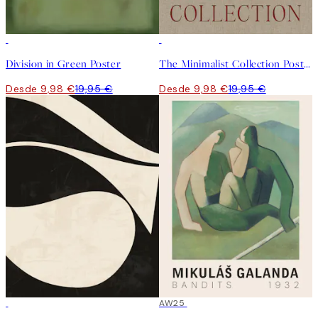
50%*
50%*
Division in Green Poster
The Minimalist Collection Poster
Desde 9,98 €
19,95 €
Desde 9,98 €
19,95 €
50%*
50%*
AW25