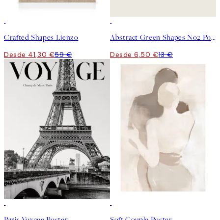
30%*
50%*
Crafted Shapes Lienzo
Abstract Green Shapes No2 Poster
Desde 41,30 €
59 €
Desde 6,50 €
13 €
50%*
50%*
Paris Voyage Poster
Soft Couple Poster