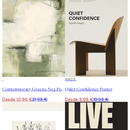
50%*
50%*
AW25
Contemporary Greens No2 Poster
Quiet Confidence Poster
Desde 10,98 €
21,95 €
Desde 9,98 €
19,95 €