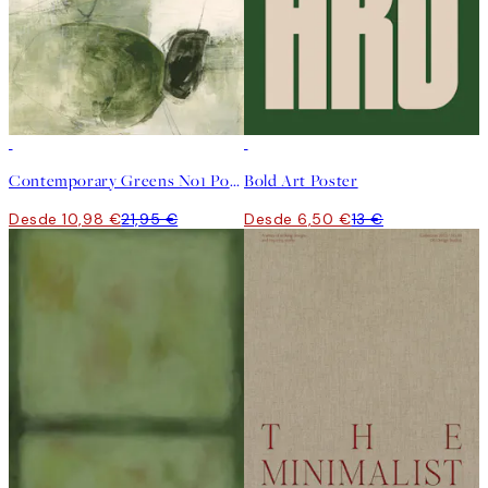
50%*
50%*
Contemporary Greens No1 Poster
Bold Art Poster
Desde 10,98 €
21,95 €
Desde 6,50 €
13 €