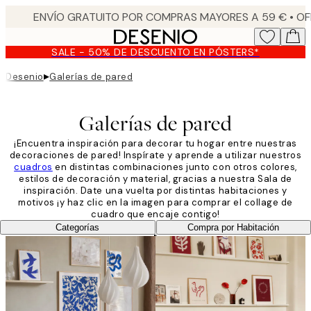
Skip
to
main
SALE - 50% DE DESCUENTO EN PÓSTERS*
content.
▸
Desenio
Galerías de pared
Galerías de pared
¡Encuentra inspiración para decorar tu hogar entre nuestras
decoraciones de pared! Inspírate y aprende a utilizar nuestros
cuadros
en distintas combinaciones junto con otros colores,
estilos de decoración y material, gracias a nuestra Sala de
inspiración. Date una vuelta por distintas habitaciones y
motivos ¡y haz clic en la imagen para comprar el collage de
cuadro que encaje contigo!
Categorías
Compra por Habitación