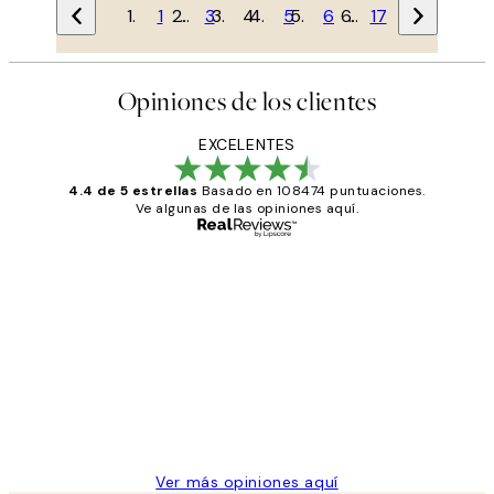
1
…
3
4
5
6
…
17
Opiniones de los clientes
EXCELENTES
4.4 de 5 estrellas
Basado en 108474 puntuaciones.
Ve algunas de las opiniones aquí.
Comprador verificado
Opiniones
de
He comprado más de una vez en
los
Desenio, ha ido siempre muy bien!
clientes
9 jun
Concepció C
Ver más opiniones aquí