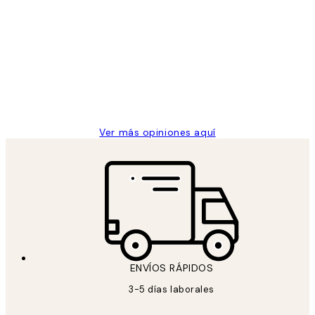
Opiniones
de
He comprado más de una vez en
los
Desenio, ha ido siempre muy bien!
clientes
9 jun
Concepció C
Ver más opiniones aquí
ENVÍOS RÁPIDOS
3-5 días laborales