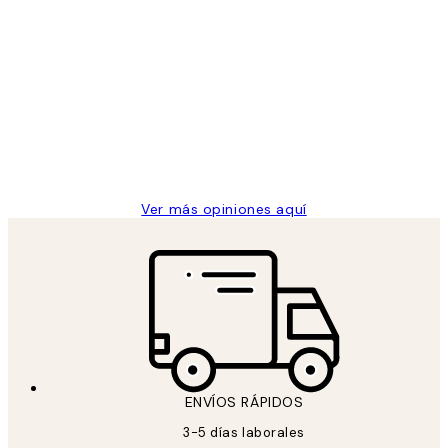
Comprador verificado
Opiniones
de
He comprado más de una vez en
los
Desenio, ha ido siempre muy bien!
clientes
9 jun
Concepció C
Ver más opiniones aquí
ENVÍOS RÁPIDOS
3-5 días laborales