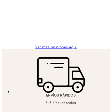
Opiniones
de
He comprado más de una vez en
los
Desenio, ha ido siempre muy bien!
clientes
9 jun
Concepció C
Ver más opiniones aquí
ENVÍOS RÁPIDOS
3-5 días laborales