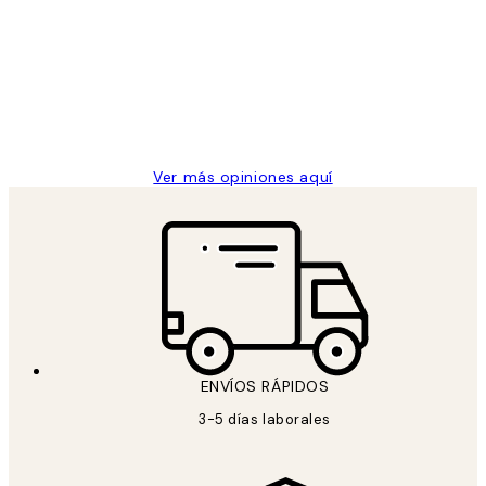
de
He comprado más de una vez en
los
Desenio, ha ido siempre muy bien!
clientes
9 jun
Concepció C
Ver más opiniones aquí
ENVÍOS RÁPIDOS
3-5 días laborales